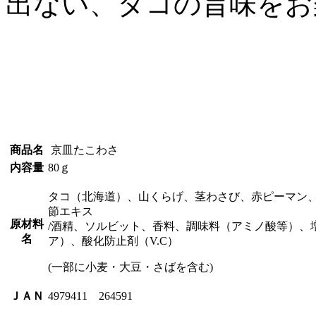
出ない、タコの旨味をお
商品名
京皿たこわさ
内容量
80ｇ
タコ（北海道）、山くらげ、茎わさび、赤ピーマン
節エキス
原材料
/酒精、ソルビット、香料、調味料（アミノ酸等）、
名
ア）、酸化防止剤（V.C）
(一部に小麦・大豆・さばを含む)
ＪＡＮ
4979411 264591